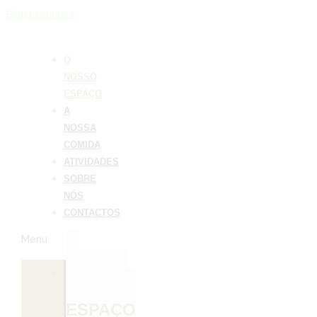
Skip to content
O
NOSSO
ESPAÇO
A
NOSSA
COMIDA
ATIVIDADES
SOBRE
NÓS
CONTACTOS
Menu
O
NOSSO
ESPAÇO