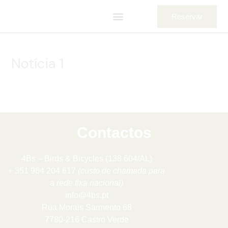
Post
Skip
Menu
Reservar
navigation
to
O NOSSO ESPAÇO
A NOSSA COMIDA
content
Notícia 1
Contactos
4Bs – Birds & Bicycles (138 604/AL)
+ 351 964 204 617
(custo de chamada para
a rede fixa nacional)
info@4bs.pt
Rua Morais Sarmento 68
7780-216 Castro Verde