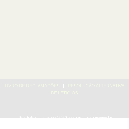
|
LIVRO DE RECLAMAÇÕES
RESOLUÇÃO ALTERNATIVA
DE LETÍGIOS
4Bs - Birds and Bicycles © 2026 Todos os direitos reservados