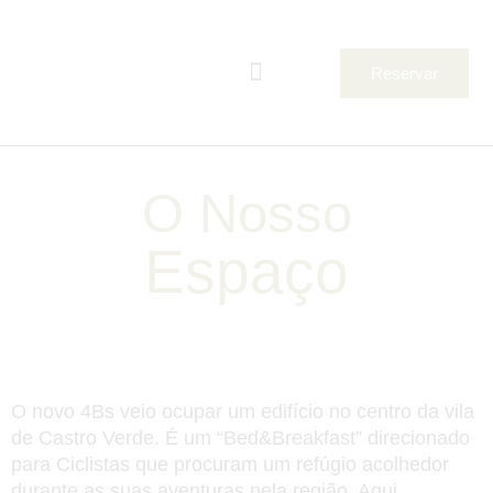
Skip
to
Menu
content
Reservar
O NOSSO ESPAÇO
A NOSSA COMIDA
O Nosso
Espaço
O novo 4Bs veio ocupar um edifício no centro da vila
de Castro Verde. É um “Bed&Breakfast” direcionado
para Ciclistas que procuram um refúgio acolhedor
durante as suas aventuras pela região. Aqui