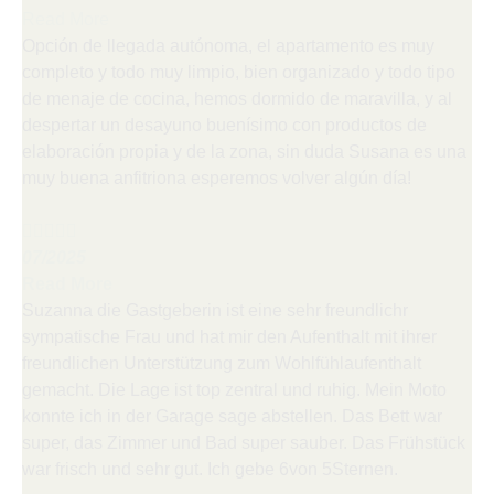
Read More
Opción de llegada autónoma, el apartamento es muy
completo y todo muy limpio, bien organizado y todo tipo
de menaje de cocina, hemos dormido de maravilla, y al
despertar un desayuno buenísimo con productos de
elaboración propia y de la zona, sin duda Susana es una
muy buena anfitriona esperemos volver algún día!
Uwe (DE)





07/2025
Read More
Suzanna die Gastgeberin ist eine sehr freundlichr
sympatische Frau und hat mir den Aufenthalt mit ihrer
freundlichen Unterstützung zum Wohlfühlaufenthalt
gemacht. Die Lage ist top zentral und ruhig. Mein Moto
konnte ich in der Garage sage abstellen. Das Bett war
super, das Zimmer und Bad super sauber. Das Frühstück
war frisch und sehr gut. Ich gebe 6von 5Sternen.