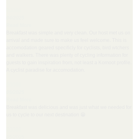
Kevin (UK)





04/2025
Read More
Breakfast was simple and very clean. Our host met us on
arrival and made sure to make us feel welcome. This is
accomodation geared specificly for cyclists, bird wtchers
and walkers. There was plenty of cycling information for
guests to gain inspiration from, not least a Komoot profile.
A cyclist paradise for accomodation.
Mark (UK)





05/2025
Read More
Breakfast was delicious and was just what we needed for
us to cycle to our next destination 😁
Adan





05/2025