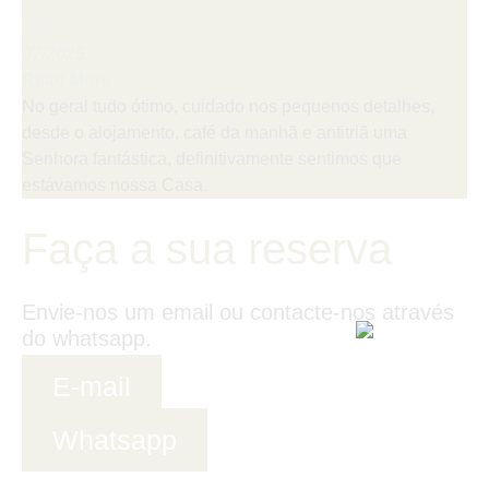
Mario (PT)





07/2025
Read More
No geral tudo ótimo, cuidado nos pequenos detalhes,
desde o alojamento, café da manhã e anfitriã uma
Senhora fantástica, definitivamente sentimos que
estávamos nossa Casa.
Faça a sua reserva
Envie-nos um email ou contacte-nos através
do whatsapp.
E-mail
Whatsapp