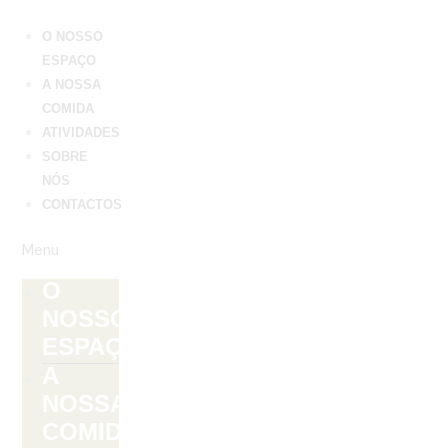
Skip
to
O NOSSO
content
ESPAÇO
A NOSSA
COMIDA
ATIVIDADES
SOBRE
NÓS
CONTACTOS
Menu
O
NOSSO
ESPAÇO
A
NOSSA
COMIDA