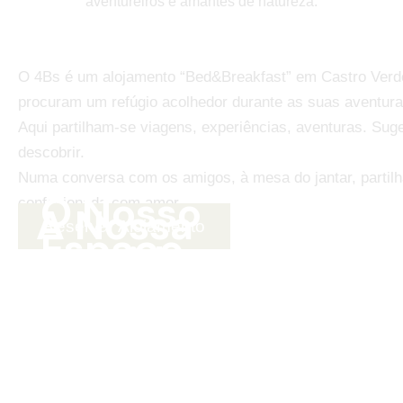
aventureiros e amantes de natureza.
O 4Bs é um alojamento “Bed&Breakfast” em Castro Verde,
procuram
um refúgio acolhedor durante as suas aventura
Aqui partilham-se viagens,
experiências, aventuras. Sug
descobrir.
Numa conversa com os amigos, à mesa do jantar, partil
O Nosso
confecionada com amor.
A Nossa
Reservar Alojamento
Espaço
Comida
Atividades
na Região