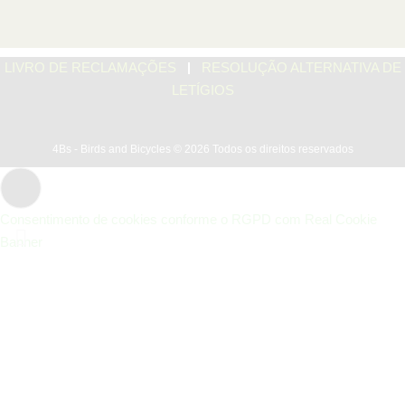
|
LIVRO DE RECLAMAÇÕES
RESOLUÇÃO ALTERNATIVA DE
LETÍGIOS
4Bs - Birds and Bicycles © 2026 Todos os direitos reservados
Consentimento de cookies conforme o RGPD com Real Cookie
Banner